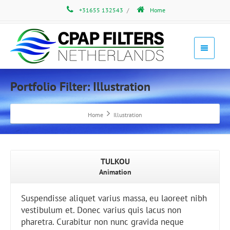
+31655 132543
/
Home
Portfolio Filter:
Illustration
Home
Illustration
TULKOU
Animation
Suspendisse aliquet varius massa, eu laoreet nibh
vestibulum et. Donec varius quis lacus non
pharetra. Curabitur non nunc gravida neque