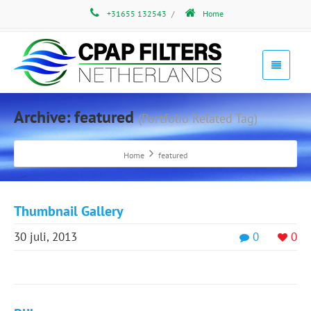
+31655 132543
/
Home
Archive: featured
(Portfolio Related Tag)
Home
featured
Thumbnail Gallery
30 juli, 2013
0
0